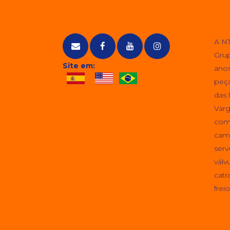
A NT
Grup
Site em:
anos
peça
das 
Varg
come
cami
serv
válv
catr
freio