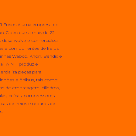
I Freios é uma empresa do
o Cipec que a mais de 22
 desenvolve e comercializa
s e componentes de freios
linhas Wabco, Knorr, Bendix e
a. A NTI produz e
rcializa peças para
nhões e ônibus, tais como:
os de embreagem, cilindros,
ulas, cuícas, compressores,
acas de freios e reparos de
s.