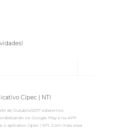
vidades!
icativo Cipec | NTI
Expo Trans
rtir de Outubro/2017 estaremos
O Grupo Cipec es
onibilizando no Google Play e na APP
Transporte ANPAC
e o aplicativo Cipec / NTI. Com mais essa
Muitas novidade