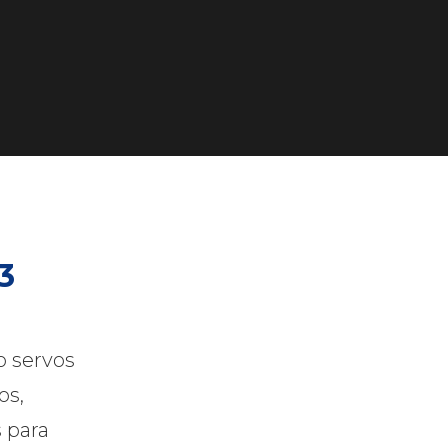
3
o servos
os,
s para