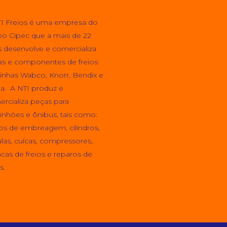
I Freios é uma empresa do
o Cipec que a mais de 22
 desenvolve e comercializa
s e componentes de freios
linhas Wabco, Knorr, Bendix e
a. A NTI produz e
rcializa peças para
nhões e ônibus, tais como:
os de embreagem, cilindros,
ulas, cuícas, compressores,
acas de freios e reparos de
s.