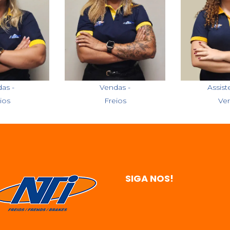
ais
Iasmin
Eman
as -
Vendas -
Assist
ios
Freios
Ve
SIGA NOS!