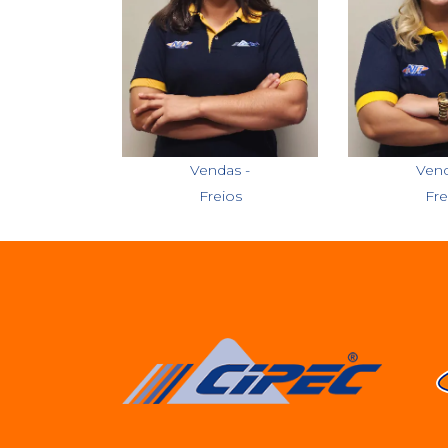
Bruna
Th
Vendas -
Vend
Freios
Fre