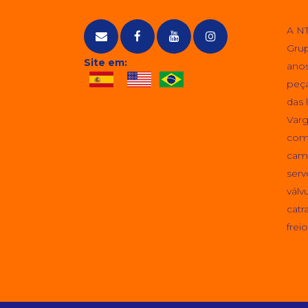
A NT
Grup
Site em:
anos
peça
das 
Varg
come
cami
serv
válv
catr
freio